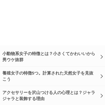
小動物系女子の特徴とは？小さくてかわいいから
男ウケ抜群
養殖女子の特徴5つ。計算された天然女子を見抜
こう
アクセサリーを沢山つける人の心理とは？ジャラ
ジャラと装飾する理由