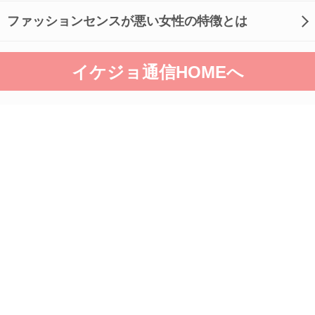
ファッションセンスが悪い女性の特徴とは
イケジョ通信HOMEへ