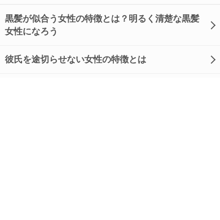
黒髪が似合う女性の特徴とは？明るく清楚な黒髪
女性になろう
彼氏を途切らせない女性の特徴とは