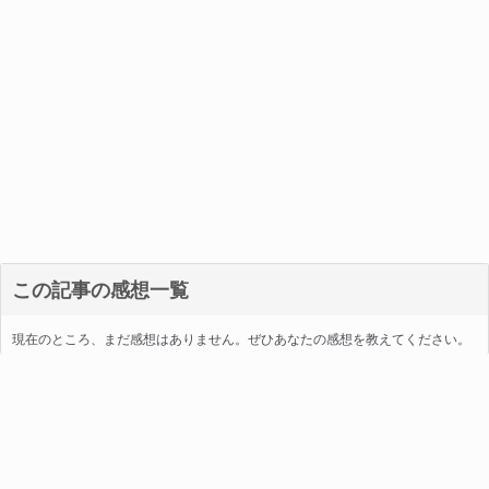
この記事の感想一覧
現在のところ、まだ感想はありません。ぜひあなたの感想を教えてください。