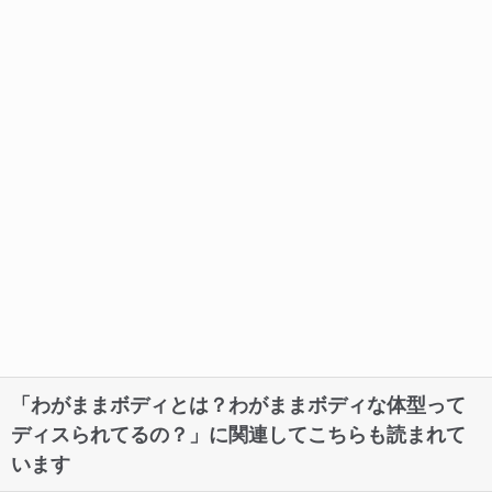
「わがままボディとは？わがままボディな体型って
ディスられてるの？」に関連してこちらも読まれて
います