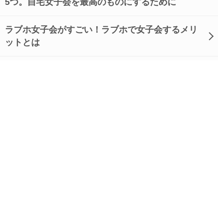
5つ。自宅女子会を最高のものにするために
ラブホ女子会がすごい！ラブホで女子会するメリ
ットとは