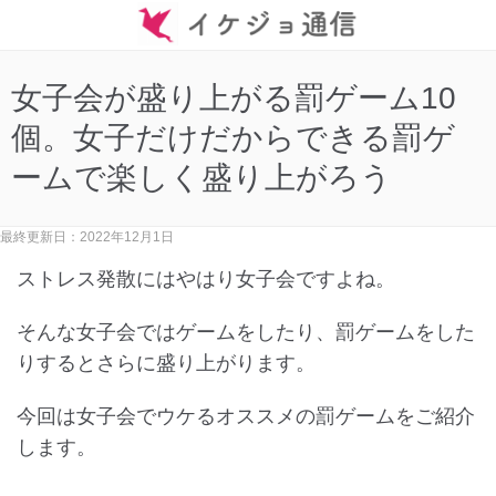
女子会が盛り上がる罰ゲーム10
個。女子だけだからできる罰ゲ
ームで楽しく盛り上がろう
最終更新日：2022年12月1日
ストレス発散にはやはり女子会ですよね。
そんな女子会ではゲームをしたり、罰ゲームをした
りするとさらに盛り上がります。
今回は女子会でウケるオススメの罰ゲームをご紹介
します。