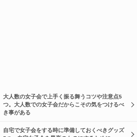
大人数の女子会で上手く振る舞うコツや注意点5
つ。大人数での女子会だからこその気をつけるべ
き事がある
自宅で女子会をする時に準備しておくべきグッズ