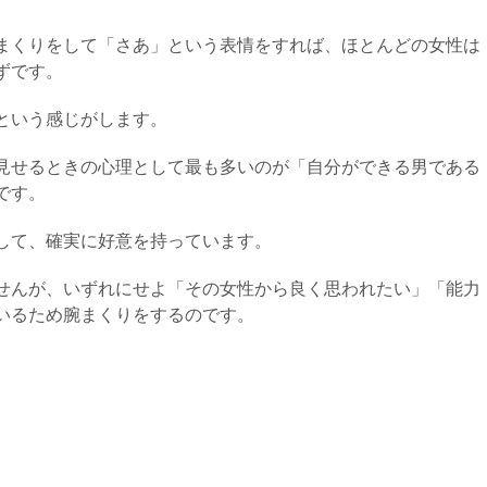
まくりをして「さあ」という表情をすれば、ほとんどの女性は
ずです。
という感じがします。
見せるときの心理として最も多いのが「自分ができる男である
です。
して、確実に好意を持っています。
せんが、いずれにせよ「その女性から良く思われたい」「能力
いるため腕まくりをするのです。