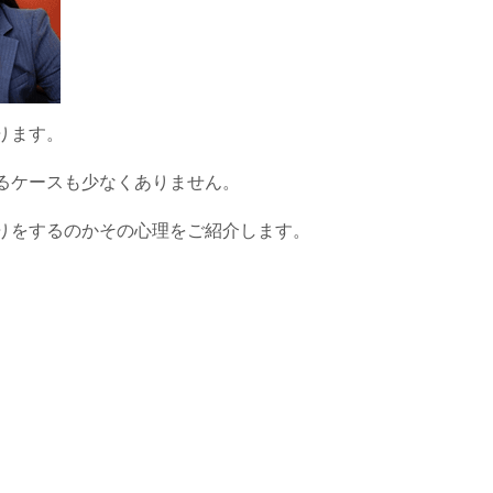
ります。
るケースも少なくありません。
りをするのかその心理をご紹介します。