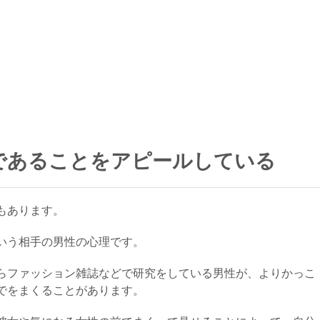
であることをアピールしている
もあります。
いう相手の男性の心理です。
らファッション雑誌などで研究をしている男性が、よりかっこ
でをまくることがあります。