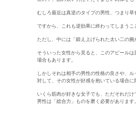
むしろ最近は真逆のタイプの男性、つまり草
ですから、これも逆効果に終わってしまうこ
ただし、中には「鍛え上げられた太い二の腕
そういった女性から見ると、このアピールは
場合もあります。
しかしそれは相手の男性の性格の良さや、ル
対して、その女性が好感を抱いている場合に
いくら筋肉が好きな女子でも、ただそれだけ
男性は「総合力」ものを磨く必要があります