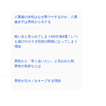
八重歯の女性はなぜ男ウケするのか。八重
歯女子は男性からモテる
軽い女と見られてしまうNG行為8選！いつ
も遊びやカラダ目的の関係になってしまう
理由
男性から「早く会いたい」と言われた時、
男性の気持ちとは
男性が元カノをキープする理由