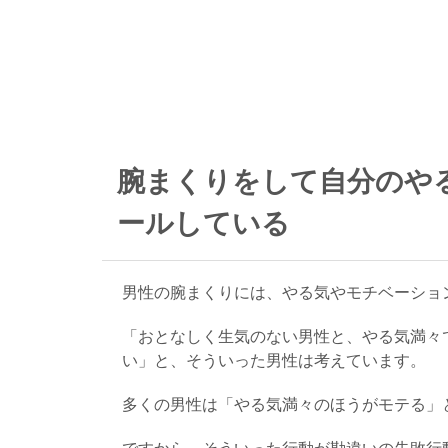
腕まくりをして自分のや
ールしている
男性の腕まくりには、やる気やモチベーショ
「おとなしく生気のない男性と、やる気満々
い」と、そういった男性は考えています。
多くの男性は「やる気満々のほうがモテる」