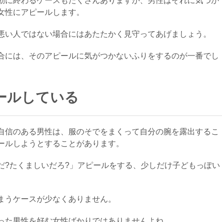
動に終わるケースもたくさんありますが、男性はそれに気づか
女性にアピールします。
悪い人ではない場合にはあたたかく見守ってあげましょう。
合には、そのアピールに気がつかないふりをするのが一番でし
ールしている
自信のある男性は、服のそでをまくって自分の腕を露出するこ
ールしようとすることがあります。
だ?たくましいだろ?」アピールをする、少しだけ子どもっぽい
まうケースが少なくありません。
った男性を好む女性ばかりではありませんよね。