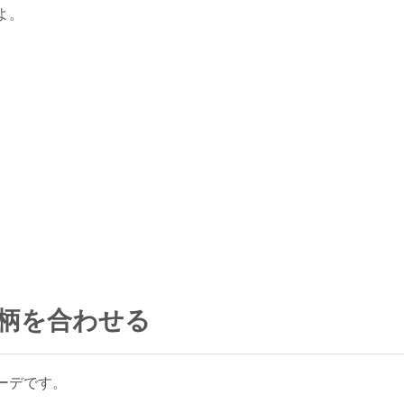
よ。
.柄を合わせる
ーデです。