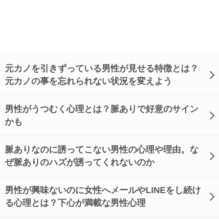
元カノを引きずっている男性が見せる特徴とは？
元カノの事を忘れられない状況を変えよう
男性がうつむく心理とは？脈ありで好意のサイン
かも
脈ありなのに誘ってこない男性の心理や理由。な
ぜ脈ありのハズが誘ってくれないのか
男性が興味ないのに女性へメールやLINEをし続け
る心理とは？下心が満載な男性心理