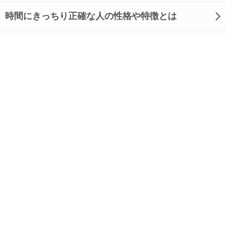
時間にきっちり正確な人の性格や特徴とは