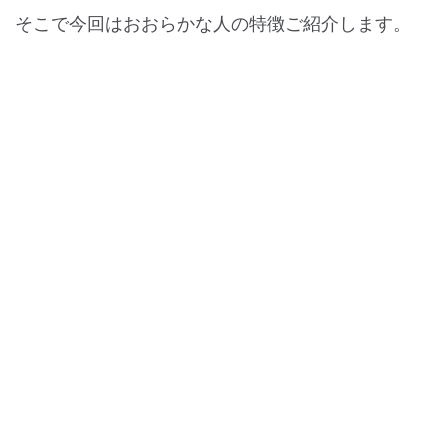
そこで今回はおおらかな人の特徴ご紹介します。