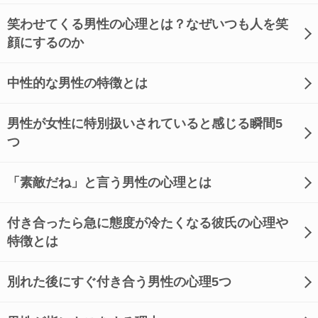
笑わせてくる男性の心理とは？なぜいつも人を笑
顔にするのか
中性的な男性の特徴とは
男性が女性に特別扱いされていると感じる瞬間5
つ
「素敵だね」と言う男性の心理とは
付き合ったら急に態度が冷たくなる彼氏の心理や
特徴とは
別れた後にすぐ付き合う男性の心理5つ