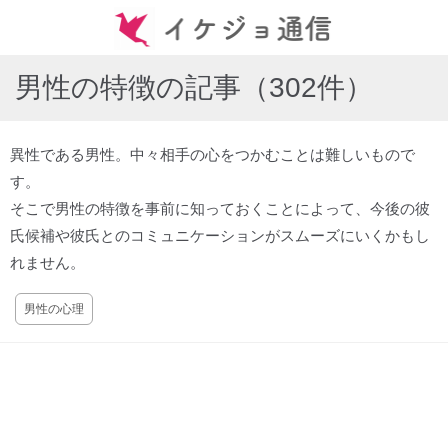
男性の特徴の記事（302件）
異性である男性。中々相手の心をつかむことは難しいもので
す。
そこで男性の特徴を事前に知っておくことによって、今後の彼
氏候補や彼氏とのコミュニケーションがスムーズにいくかもし
れません。
男性の心理