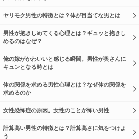
ヤリモク男性の特徴とは？体が目当てな男とは
男性が抱きしめてくる心理とは？ギュッと抱きし
めるのはなぜ？
俺の嫁がかわいいと感じる瞬間。男性が奥さんに
キュンとなる時とは
体の関係を求める男性心理とは？なぜ体の関係を
求めるのか
女性恐怖症の原因。女性のことが怖い男性
計算高い男性の特徴とは？計算高さに気をつけよ
う