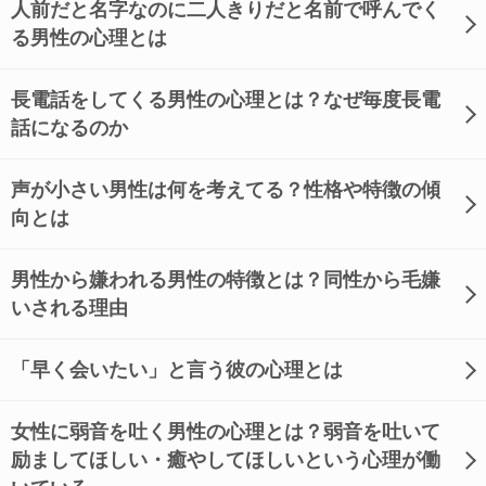
人前だと名字なのに二人きりだと名前で呼んでく
る男性の心理とは
長電話をしてくる男性の心理とは？なぜ毎度長電
話になるのか
声が小さい男性は何を考えてる？性格や特徴の傾
向とは
男性から嫌われる男性の特徴とは？同性から毛嫌
いされる理由
「早く会いたい」と言う彼の心理とは
女性に弱音を吐く男性の心理とは？弱音を吐いて
励ましてほしい・癒やしてほしいという心理が働