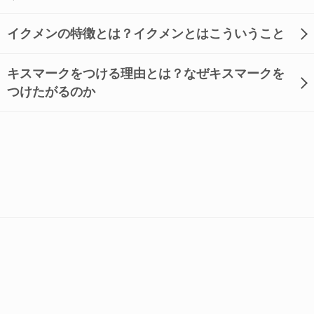
イクメンの特徴とは？イクメンとはこういうこと
キスマークをつける理由とは？なぜキスマークを
つけたがるのか