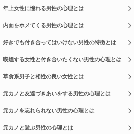
年上女性に憧れる男性の心理とは
内面をホメてくる男性の心理とは
好きでも付き合ってはいけない男性の特徴とは
喫煙する女性と付き合いたくない男性の心理とは
草食系男子と相性の良い女性とは
元カノと友達づきあいをする男性の心理とは
元カノを忘れられない男性の心理とは
元カノと遊ぶ男性の心理とは