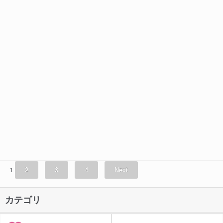
2
3
4
Next
1
カテゴリ