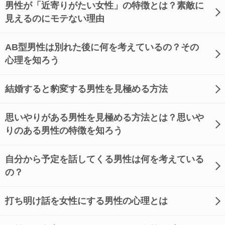
男性が「近寄りがたい女性」の特徴とは？素敵に
見えるのにモテない理由
AB型男性は別れた後に何を考えているの？その
心理を知ろう
結婚すると豹変する男性を見極める方法
思いやりがある男性を見極める方法とは？思いや
りのある男性の特徴を知ろう
自分から予定を話してくる男性は何を考えている
の？
打ち明け話を女性にする男性の心理とは