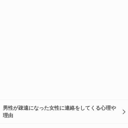
男性が疎遠になった女性に連絡をしてくる心理や
理由