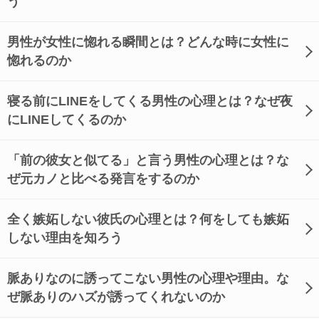
う
男性が女性に惚れる瞬間とは？どんな時に女性に
惚れるのか
寝る前にLINEをしてくる男性の心理とは？なぜ夜
にLINEしてくるのか
「前の彼女と似てる」と言う男性の心理とは？な
ぜ元カノと比べる発言をするのか
全く嫉妬しない彼氏の心理とは？何をしても嫉妬
しない理由を知ろう
脈ありなのに誘ってこない男性の心理や理由。な
ぜ脈ありのハズが誘ってくれないのか