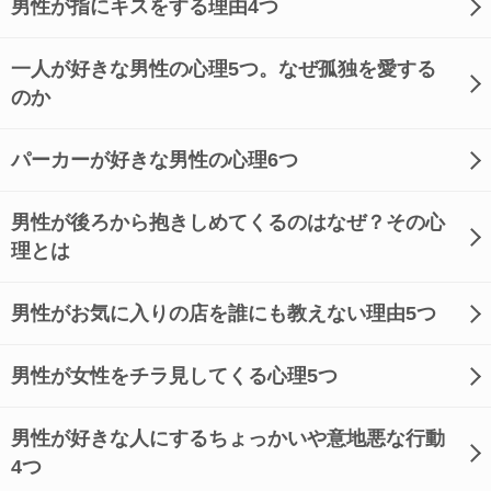
男性が指にキスをする理由4つ
一人が好きな男性の心理5つ。なぜ孤独を愛する
のか
パーカーが好きな男性の心理6つ
男性が後ろから抱きしめてくるのはなぜ？その心
理とは
男性がお気に入りの店を誰にも教えない理由5つ
男性が女性をチラ見してくる心理5つ
男性が好きな人にするちょっかいや意地悪な行動
4つ