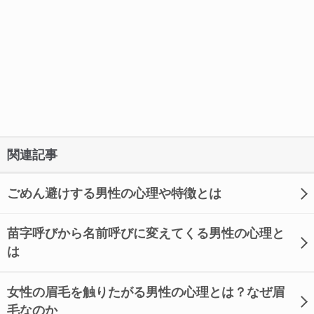
関連記事
ごめん避けする男性の心理や特徴とは
苗字呼びから名前呼びに変えてくる男性の心理と
は
女性の眉毛を触りたがる男性の心理とは？なぜ眉
毛なのか