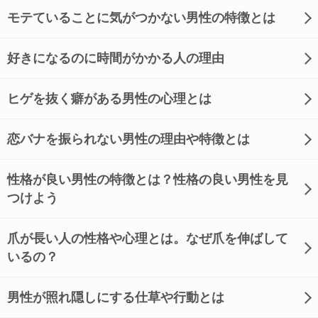
モテていることに気がつかない男性の特徴とは
好きになるのに時間がかかる人の理由
ヒゲを抜く癖がある男性の心理とは
恋バナを振られない男性の理由や特徴とは
性格が良い男性の特徴とは？性格の良い男性を見
つけよう
爪が長い人の性格や心理とは。なぜ爪を伸ばして
いるの？
男性が照れ隠しにする仕草や行動とは