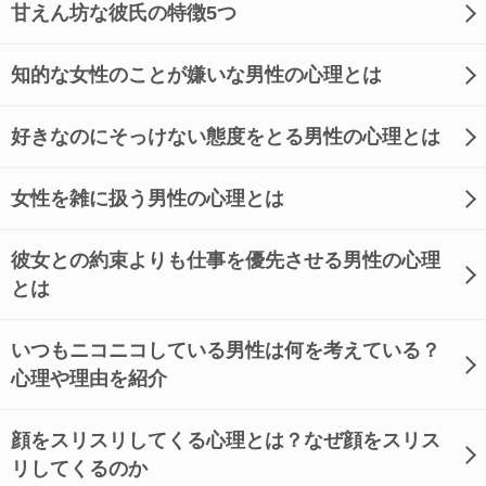
甘えん坊な彼氏の特徴5つ
知的な女性のことが嫌いな男性の心理とは
好きなのにそっけない態度をとる男性の心理とは
女性を雑に扱う男性の心理とは
彼女との約束よりも仕事を優先させる男性の心理
とは
いつもニコニコしている男性は何を考えている？
心理や理由を紹介
顔をスリスリしてくる心理とは？なぜ顔をスリス
リしてくるのか