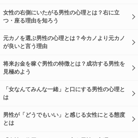
女性の右側にいたがる男性の心理とは？右に立
つ・座る理由を知ろう
元カノを選ぶ男性の心理とは？今カノより元カノ
が良いと言う理由
将来お金を稼ぐ男性の特徴とは？成功する男性を
見極めよう
「女なんてみんな一緒」と口にする男性の心理と
は
男性が「どうでもいい」と感じる女性にとる態度
とは