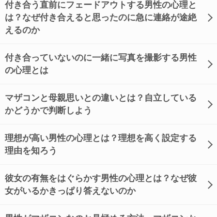
付き合う直前にフェードアウトする男性の心理と
は？なぜ付き合えると思ったのに急に連絡が途絶
えるのか
付き合っていないのに一緒に写真を撮影する男性
の心理とは
マザコンと母親思いとの違いとは？自立している
かどうかで判断しよう
理想が高い男性の心理とは？理想を高く設定する
理由を知ろう
彼女の有無をはぐらかす男性の心理とは？なぜ彼
女がいるかきっぱり答えないのか