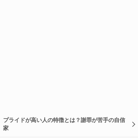
プライドが高い人の特徴とは？謝罪が苦手の自信
家