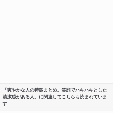
「爽やかな人の特徴まとめ。笑顔でハキハキとした
清潔感がある人」に関連してこちらも読まれていま
す