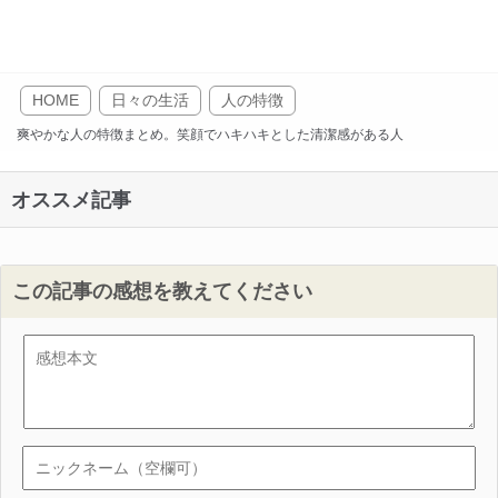
HOME
日々の生活
人の特徴
爽やかな人の特徴まとめ。笑顔でハキハキとした清潔感がある人
オススメ記事
この記事の感想を教えてください