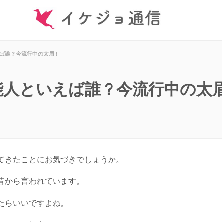
ば誰？今流行中の太眉！
能人といえば誰？今流行中の太
てきたことにお気づきでしょうか。
昔から言われています。
たらいいですよね。