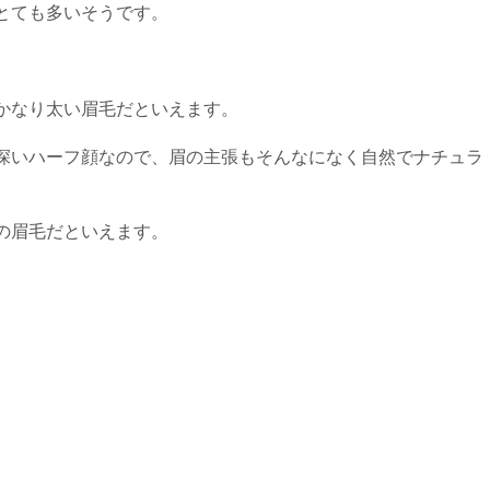
とても多いそうです。
かなり太い眉毛だといえます。
深いハーフ顔なので、眉の主張もそんなになく自然でナチュラ
の眉毛だといえます。