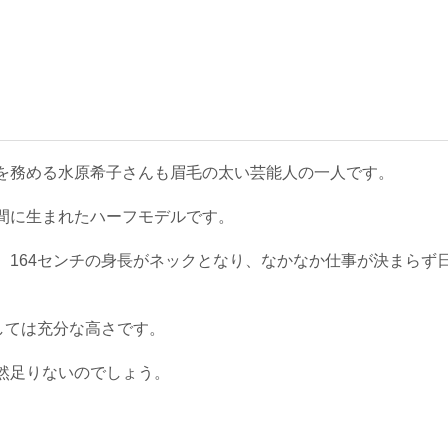
を務める水原希子さんも眉毛の太い芸能人の一人です。
間に生まれたハーフモデルです。
、164センチの身長がネックとなり、なかなか仕事が決まらず
しては充分な高さです。
然足りないのでしょう。