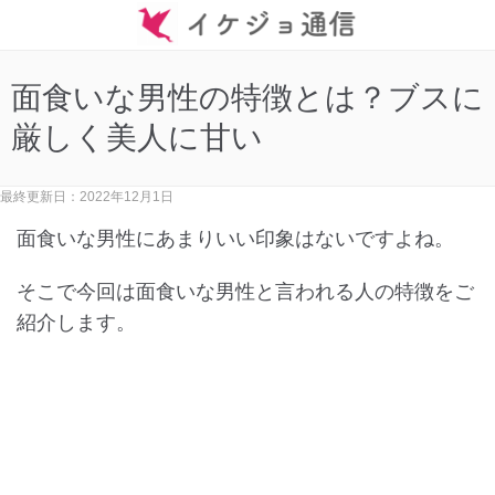
面食いな男性の特徴とは？ブスに
厳しく美人に甘い
最終更新日：2022年12月1日
面食いな男性にあまりいい印象はないですよね。
そこで今回は面食いな男性と言われる人の特徴をご
紹介します。