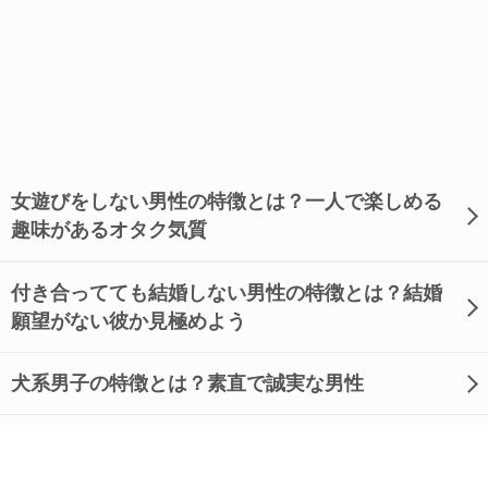
女遊びをしない男性の特徴とは？一人で楽しめる
趣味があるオタク気質
付き合ってても結婚しない男性の特徴とは？結婚
願望がない彼か見極めよう
犬系男子の特徴とは？素直で誠実な男性