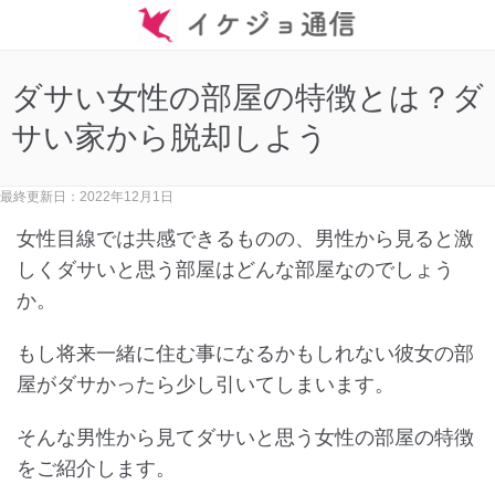
ダサい女性の部屋の特徴とは？ダ
サい家から脱却しよう
最終更新日：2022年12月1日
女性目線では共感できるものの、男性から見ると激
しくダサいと思う部屋はどんな部屋なのでしょう
か。
もし将来一緒に住む事になるかもしれない彼女の部
屋がダサかったら少し引いてしまいます。
そんな男性から見てダサいと思う女性の部屋の特徴
をご紹介します。