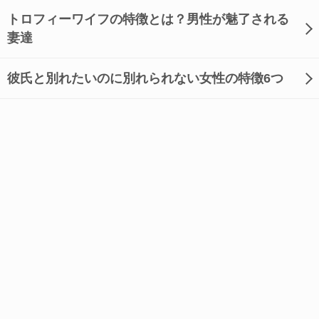
トロフィーワイフの特徴とは？男性が魅了される
妻達
彼氏と別れたいのに別れられない女性の特徴6つ