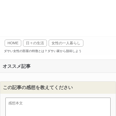
HOME
日々の生活
女性の一人暮らし
ダサい女性の部屋の特徴とは？ダサい家から脱却しよう
オススメ記事
この記事の感想を教えてください