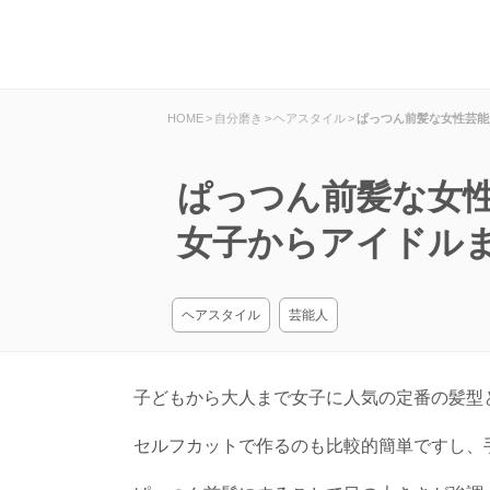
HOME
>
自分磨き
>
ヘアスタイル
>
ぱっつん前髪な女性芸能
ぱっつん前髪な女
女子からアイドル
ヘアスタイル
芸能人
子どもから大人まで女子に人気の定番の髪型
セルフカットで作るのも比較的簡単ですし、