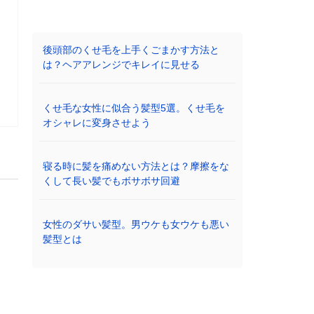
後頭部のくせ毛を上手くごまかす方法と
は？ヘアアレンジでキレイに見せる
くせ毛な女性に似合う髪型5選。くせ毛を
オシャレに変身させよう
寝る時に髪を痛めない方法とは？摩擦をな
くして長い髪でもボサボサ回避
女性のダサい髪型。男ウケも女ウケも悪い
髪型とは