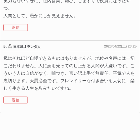
実力もないくせに、社内営業、媚び、ごますりで役員になったや
つ。
人間として、愚かにしか見えません。
返信
5.
2023/04/22(土) 23:25
日本風オランダ人
私はそれほど自慢できるものはありませんが、地位や名声には一切
こだわりません。人に媚を売ってのし上がる人間が大嫌いです。こ
ういう人は自信がなく、噓つき、言い訳上手で無責任、平気で人を
裏切ります。天罰必至です。フレンドリーな付き合いを大切に、楽
しく生きる人生を歩みたいですね。
返信