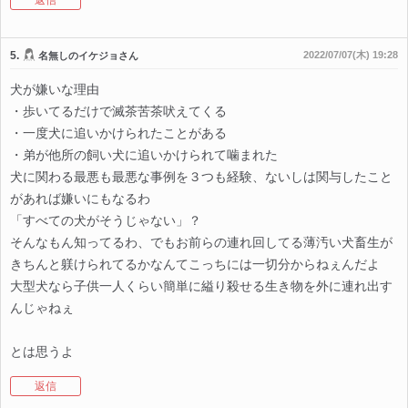
返信
5.
2022/07/07(木) 19:28
名無しのイケジョさん
犬が嫌いな理由
・歩いてるだけで滅茶苦茶吠えてくる
・一度犬に追いかけられたことがある
・弟が他所の飼い犬に追いかけられて噛まれた
犬に関わる最悪も最悪な事例を３つも経験、ないしは関与したこと
があれば嫌いにもなるわ
「すべての犬がそうじゃない」？
そんなもん知ってるわ、でもお前らの連れ回してる薄汚い犬畜生が
きちんと躾けられてるかなんてこっちには一切分からねぇんだよ
大型犬なら子供一人くらい簡単に縊り殺せる生き物を外に連れ出す
んじゃねぇ
とは思うよ
返信