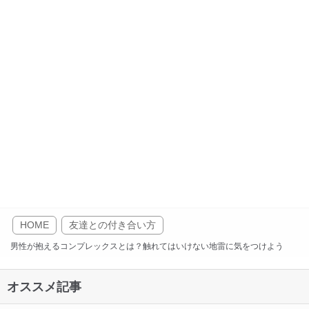
HOME
友達との付き合い方
男性が抱えるコンプレックスとは？触れてはいけない地雷に気をつけよう
オススメ記事