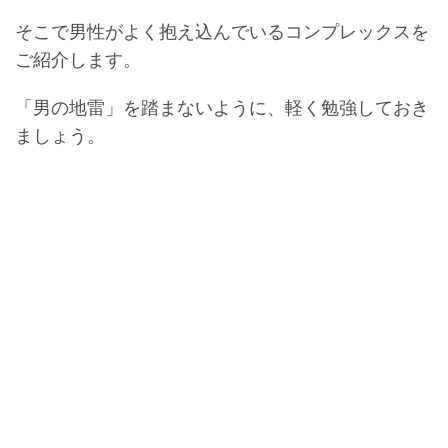
そこで男性がよく抱え込んでいるコンプレックスを
ご紹介します。
「男の地雷」を踏まないように、軽く勉強しておき
ましょう。