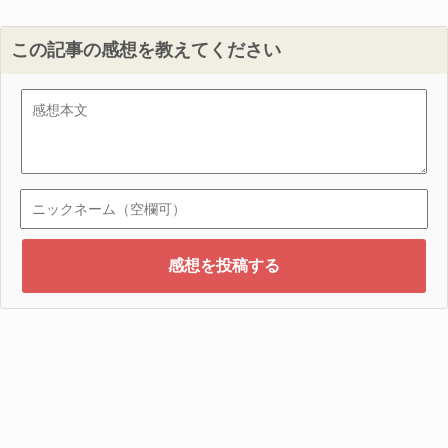
この記事の感想を教えてください