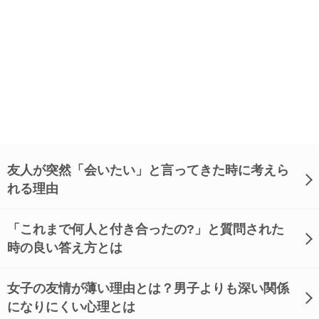
友人が突然「会いたい」と言ってきた時に考えら
れる理由
「これまで何人と付き合ったの?」と質問された
時の良い答え方とは
女子の友情が薄い理由とは？男子よりも深い関係
になりにくい心理とは