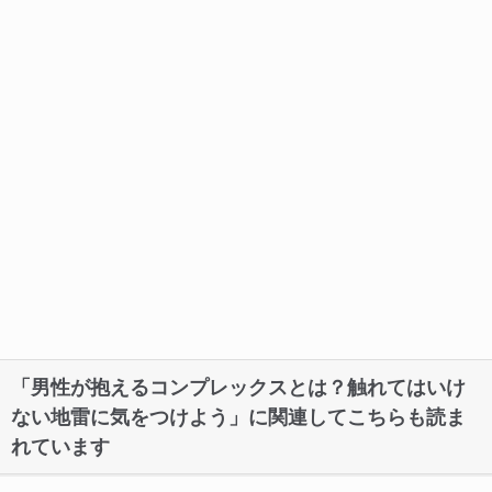
「男性が抱えるコンプレックスとは？触れてはいけ
ない地雷に気をつけよう」に関連してこちらも読ま
れています